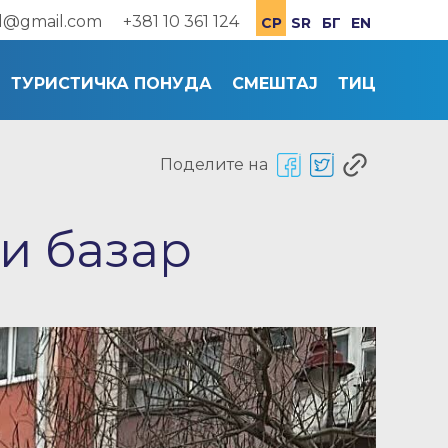
od@gmail.com
+381 10 361 124
СР
SR
БГ
EN
ТУРИСТИЧКА ПОНУДА
СМЕШТАЈ
ТИЦ
Поделите на
и базар