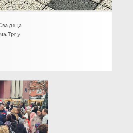
Сва деца
а. Трг у