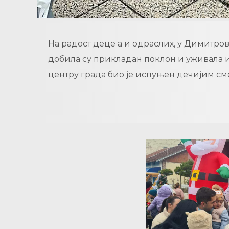
На радост деце а и одраслих, у Димитро
добила су прикладан поклон и уживала и
центру града био је испуњен дечијим см