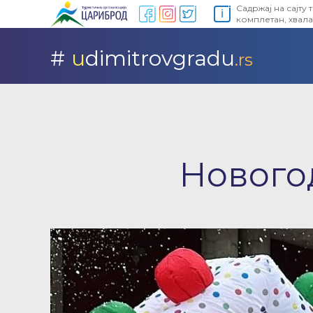
Садржај на сајту 
ℹ
комплетан, хвала
#
u
dimitrovgradu
.rs
Нового