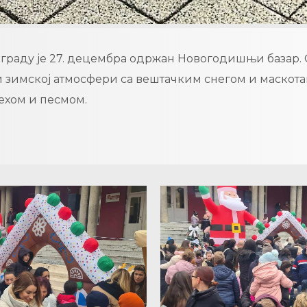
вграду је 27. децембра одржан Новогодишњи базар. 
 зимској атмосфери са вештачким снегом и маскотам
ехом и песмом.