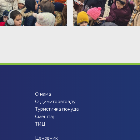
О нама
О Димитровграду
Туристичка понуда
Смештај
ТИЦ
Ценовник