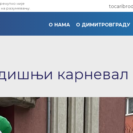
тренутно није
tocaribr
 на разумевању.
О НАМА
О ДИМИТРОВГРАДУ
дишњи карневал 